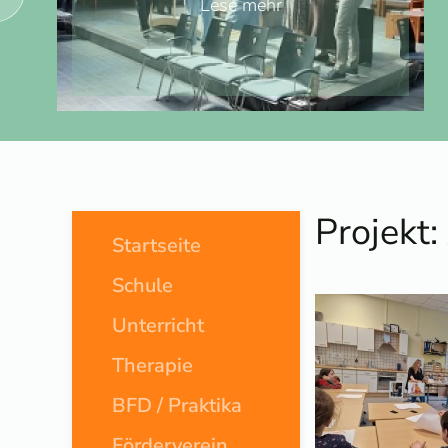
Lese mehr
Projekt:
Startseite
Schule
Unterricht
Therapie
BFD / Praktika
Förderverein