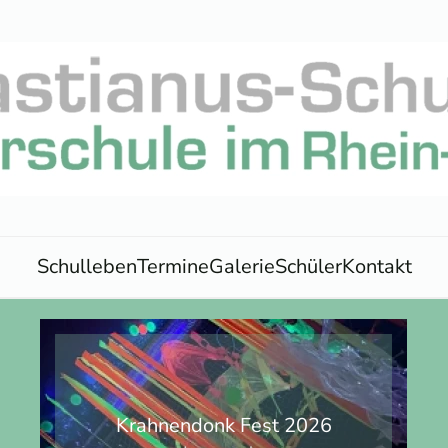
Schulleben
Termine
Galerie
Schüler
Kontakt
Krahnendonk Fest 2026