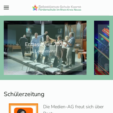
Zum Hauptinhalt springen
Entlassfeier 2026
K
Lese mehr
Schülerzeitung
Die Medien-AG freut sich über