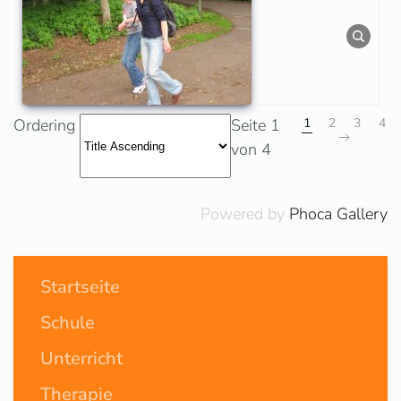
Ordering
Seite 1
1
2
3
4
von 4
Powered by
Phoca Gallery
Startseite
Schule
Unterricht
Therapie